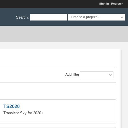
Sign in
Register
Search
:
Jump to a project...
Add filter
TS2020
Transient Sky for 2020+