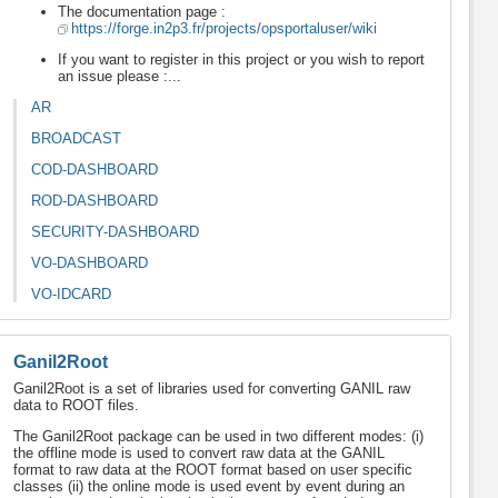
The documentation page :
https://forge.in2p3.fr/projects/opsportaluser/wiki
If you want to register in this project or you wish to report
an issue please :...
AR
BROADCAST
COD-DASHBOARD
ROD-DASHBOARD
SECURITY-DASHBOARD
VO-DASHBOARD
VO-IDCARD
Ganil2Root
Ganil2Root is a set of libraries used for converting GANIL raw
data to ROOT files.
The Ganil2Root package can be used in two different modes: (i)
the offline mode is used to convert raw data at the GANIL
format to raw data at the ROOT format based on user specific
classes (ii) the online mode is used event by event during an