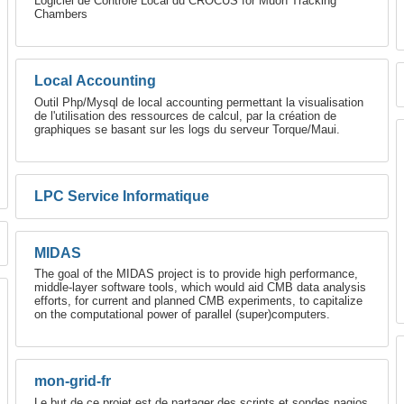
Logiciel de Contrôle Local du CROCUS for Muon Tracking
Chambers
Local Accounting
Outil Php/Mysql de local accounting permettant la visualisation
de l'utilisation des ressources de calcul, par la création de
graphiques se basant sur les logs du serveur Torque/Maui.
LPC Service Informatique
MIDAS
The goal of the MIDAS project is to provide high performance,
middle-layer software tools, which would aid CMB data analysis
efforts, for current and planned CMB experiments, to capitalize
on the computational power of parallel (super)computers.
mon-grid-fr
Le but de ce projet est de partager des scripts et sondes nagios