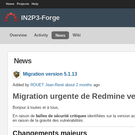
Home
Projects
Help
IN2P3-Forge
Overview
Activity
Wiki
News
News
Migration version 5.1.13
Added by
ROUET Jean-René
about 2 months
ago
Migration urgente de Redmine vers
Bonjour à toutes et à tous,
En raison de
failles de sécurité critiques
identifiées sur la version 
en raison de la gravité des vulnérabilités.
Changements majeurs