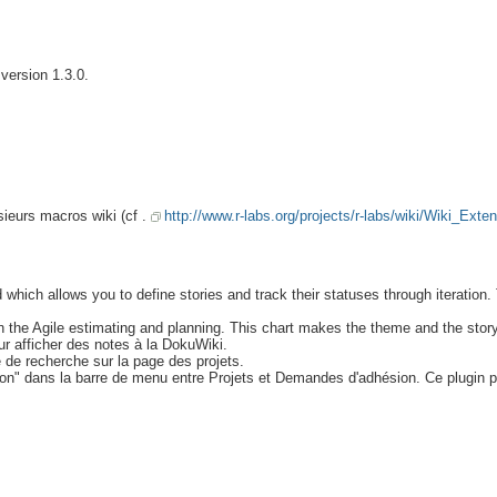
version 1.3.0.
sieurs macros wiki (cf .
http://www.r-labs.org/projects/r-labs/wiki/Wiki_Ext
hich allows you to define stories and track their statuses through iteration. Th
 the Agile estimating and planning. This chart makes the theme and the story v
r afficher des notes à la DokuWiki.
re de recherche sur la page des projets.
ion" dans la barre de menu entre Projets et Demandes d'adhésion. Ce plugin per
.