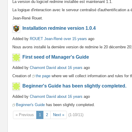
La version du logiciel redmine installée est maintenant 1.1.
La logique d'interaction avec le serveur centralisé d'authentification a
Jean-René Rouet.
Installation redmine version 1.0.4
Added by
ROUET Jean-René
over 15 years
ago
Nous avons installé la dernière version de redmine le 20 décembre 20
First seed of Manager's Guide
Added by
Chamont David
about 16 years
ago
Creation of
the page
where we will collect information and rules for 
Beginner's Guide has been slightly completed.
Added by
Chamont David
about 16 years
ago
Beginner's Guide
has been slightly completed.
« Previous
1
2
Next »
(1-10/11)