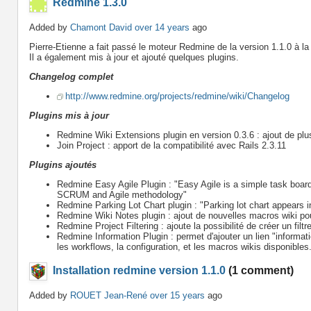
Redmine 1.3.0
Added by
Chamont David
over 14 years
ago
Pierre-Etienne a fait passé le moteur Redmine de la version 1.1.0 à la 
Il a également mis à jour et ajouté quelques plugins.
Changelog complet
http://www.redmine.org/projects/redmine/wiki/Changelog
Plugins mis à jour
Redmine Wiki Extensions plugin en version 0.3.6 : ajout de plu
Join Project : apport de la compatibilité avec Rails 2.3.11
Plugins ajoutés
Redmine Easy Agile Plugin : "Easy Agile is a simple task board w
SCRUM and Agile methodology"
Redmine Parking Lot Chart plugin : "Parking lot chart appears in
Redmine Wiki Notes plugin : ajout de nouvelles macros wiki pou
Redmine Project Filtering : ajoute la possibilité de créer un filt
Redmine Information Plugin : permet d'ajouter un lien "informat
les workflows, la configuration, et les macros wikis disponibles
Installation redmine version 1.1.0
(1 comment)
Added by
ROUET Jean-René
over 15 years
ago