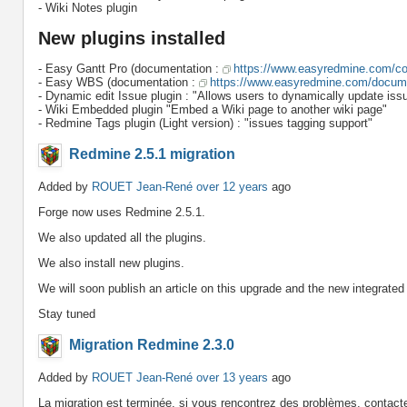
- Wiki Notes plugin
New plugins installed
- Easy Gantt Pro (documentation :
https://www.easyredmine.com/c
- Easy WBS (documentation :
https://www.easyredmine.com/docume
- Dynamic edit Issue plugin : "Allows users to dynamically update issue
- Wiki Embedded plugin "Embed a Wiki page to another wiki page"
- Redmine Tags plugin (Light version) : "issues tagging support"
Redmine 2.5.1 migration
Added by
ROUET Jean-René
over 12 years
ago
Forge now uses Redmine 2.5.1.
We also updated all the plugins.
We also install new plugins.
We will soon publish an article on this upgrade and the new integrated
Stay tuned
Migration Redmine 2.3.0
Added by
ROUET Jean-René
over 13 years
ago
La migration est terminée, si vous rencontrez des problèmes, contac