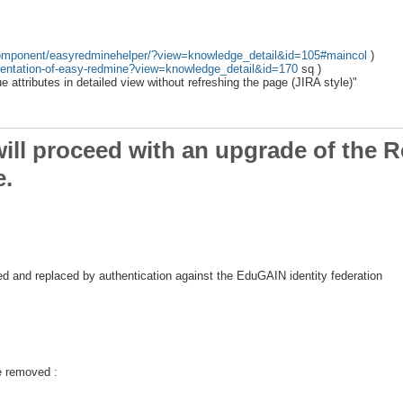
omponent/easyredminehelper/?view=knowledge_detail&id=105#maincol
)
ntation-of-easy-redmine?view=knowledge_detail&id=170
sq )
 attributes in detailed view without refreshing the page (JIRA style)"
will proceed with an upgrade of the 
e.
d and replaced by authentication against the EduGAIN identity federation
be removed :