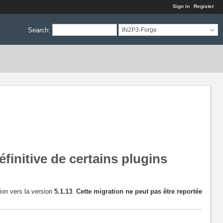
Sign in
Register
Search
:
IN2P3-Forge
finitive de certains plugins
ion vers la version
5.1.13
.
Cette migration ne peut pas être reportée