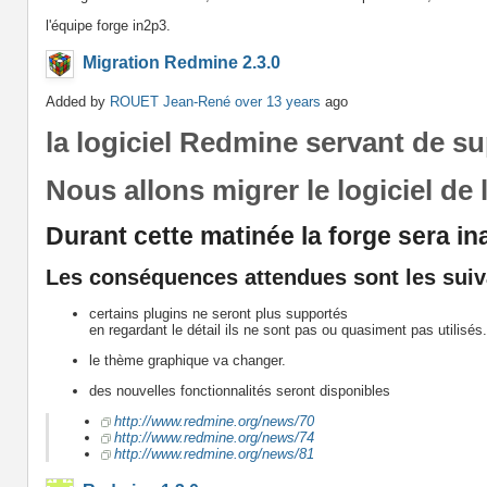
l'équipe forge in2p3.
Migration Redmine 2.3.0
Added by
ROUET Jean-René
over 13 years
ago
la logiciel Redmine servant de sup
Nous allons migrer le logiciel de l
Durant cette matinée la forge sera in
Les conséquences attendues sont les suiv
certains plugins ne seront plus supportés
en regardant le détail ils ne sont pas ou quasiment pas utilisés.
le thème graphique va changer.
des nouvelles fonctionnalités seront disponibles
http://www.redmine.org/news/70
http://www.redmine.org/news/74
http://www.redmine.org/news/81