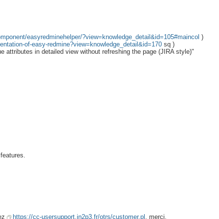
omponent/easyredminehelper/?view=knowledge_detail&id=105#maincol
)
ntation-of-easy-redmine?view=knowledge_detail&id=170
sq )
 attributes in detailed view without refreshing the page (JIRA style)"
 features.
tez
https://cc-usersupport.in2p3.fr/otrs/customer.pl
, merci.