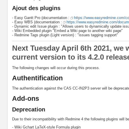
Ajout des plugins
- Easy Gantt Pro (documentation :
https://www.easyredmine.com/c
- Easy WBS (documentation :
https://www.easyredmine.com/docume
- Dynamic edit Issue plugin : "Allows users to dynamically update issue
- Wiki Embedded plugin "Embed a Wiki page to another wiki page"
- Redmine Tags plugin (Light version) : "issues tagging support"
Next Tuesday April 6th 2021, we 
current version to its 4.2.0 releas
The following changes will occur during this process.
Authentification
The authentication against the CAS CC-IN2P3 server will be deprecate
Add-ons
Deprecation
Due to their incompatibility with Redmine 4 the following plugins will 
- Wiki Gchart LaTeX-style Formula plugin