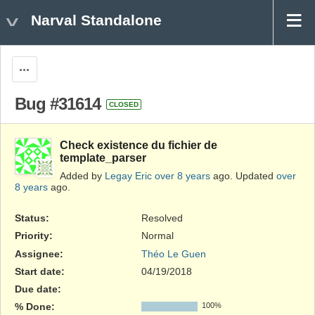
Narval Standalone
Actions
Bug #31614
CLOSED
Check existence du fichier de
template_parser
Added by
Legay Eric
over 8 years
ago. Updated
over
8 years
ago.
Status:
Resolved
Priority:
Normal
Assignee:
Théo Le Guen
Start date:
04/19/2018
Due date:
% Done:
100%