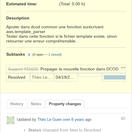
Estimated time:
(Total: 0.00 h)
Description
Ajouter dans dcod common une fonction surécrivant
aws.template_parser
Tester dans cette fonction si le fichier template existe, sinon
retourner une erreur compréhensible.
Subtasks
(
0 open
—
1 closed
)
1
Action
Support #31620
: Propager la nouvelle fonction dans DCOD
Resolved
Théo Le Guen
04/19/2018
History
Notes
Property changes
#2
Updated by
Théo Le Guen
over 8 years
ago
Status
changed from
New
to
Resolved