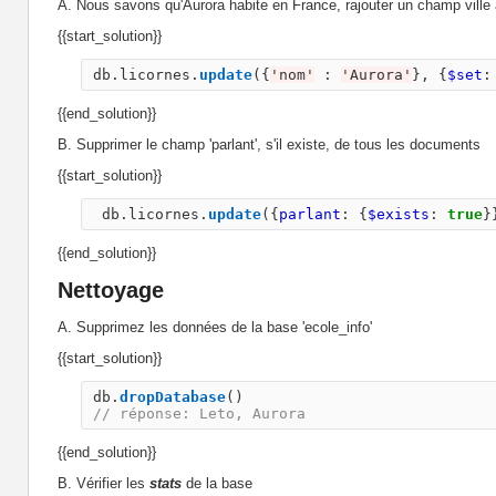
A. Nous savons qu'Aurora habite en France, rajouter un champ vill
{{start_solution}}
db
.
licornes
.
update
({
'
nom
'
:
'
Aurora
'
},
{
$set
:
{{end_solution}}
B. Supprimer le champ 'parlant', s'il existe, de tous les documents
{{start_solution}}
db
.
licornes
.
update
({
parlant
:
{
$exists
:
true
}
{{end_solution}}
Nettoyage
A. Supprimez les données de la base 'ecole_info'
{{start_solution}}
db
.
dropDatabase
()
// réponse: Leto, Aurora
{{end_solution}}
B. Vérifier les
stats
de la base