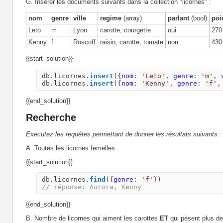
G. Insérer les documents suivants dans la collection "licornes" :
nom
genre
ville
regime
(array)
parlant
(bool)
poi
Leto
m
Lyon
carotte, courgette
oui
270
Kenny
f
Roscoff
raisin, carotte, tomate
non
430
{{start_solution}}
db
.
licornes
.
insert
({
nom
:
'
Leto
'
,
genre
:
'
m
'
,
db
.
licornes
.
insert
({
nom
:
'
Kenny
'
,
genre
:
'
f
'
,
{{end_solution}}
Recherche
Executez les requêtes permettant de donner les résultats suivants :
A. Toutes les licornes femelles.
{{start_solution}}
db
.
licornes
.
find
({
genre
:
'
f
'
})
// réponse: Aurora, Kenny
{{end_solution}}
B. Nombre de licornes qui aiment les carottes
ET
qui pèsent plus d