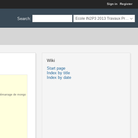
Sign in
Register
Search
:
Ecole IN2P3 2013 Travaux Pratiques
Wiki
Start page
Index by title
Index by date
t démarrage de mongo