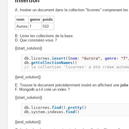
Insertion
A. Insérer un document dans la collection "licornes" comprenant les a
nom
genre
poids
Aurora
f
510
B. Lister les collections de la base.
D. Que constatez-vous ?
{{start_solution}}
db
.
licornes
.
insert
({
nom
:
"
Aurora
"
,
genre
:
"
f
"
db
.
getCollectionNames
()
// la collection 'licornes' a été créee autom
{{end_solution}}
E. Trouver le document précédemment inséré en affichant une
jolie
F. Mongodb a-t-il créé un index ?
{{start_solution}}
db
.
licornes
.
find
().
pretty
()
db
.
system
.
indexes
.
find
()
{{end_solution}}