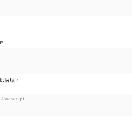
go
db.help
?
 Javascript