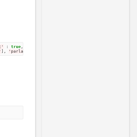
t
'
:
true
,
'
poids
'
:
270
})
'
],
'
parlant
'
:
false
,
'
poids
'
:
430
})