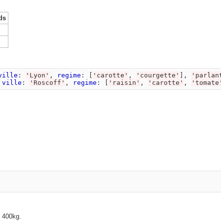
ds
ville
:
'
Lyon
'
,
regime
:
[
'
carotte
'
,
'
courgette
'
],
'
parlan
ville
:
'
Roscoff
'
,
regime
:
[
'
raisin
'
,
'
carotte
'
,
'
tomate
e 400kg.