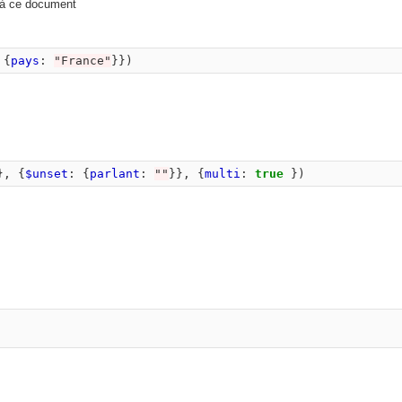
e à ce document
{
pays
:
"
France
"
}})
},
{
$unset
:
{
parlant
:
""
}},
{
multi
:
true
})