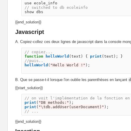
use
ecole_info
// switched to db ecoleinfo
show
dbs
{{end_solution}}
Javascript
A. Copiez-collez ces deux lignes de javascript dans la console mon
// copiez...
function
helloWorld
(
text
)
{
print
(
text
);
}
//puis..
helloWorld
(
"
Hello World !
"
);
B. Que se passe-t-il lorsque l'on oublie les parenthèses en lançant
{{start_solution}}
// on voit l'implémentation de la fonction en
print
(
"
DB methods:
"
);
print
(
"
\t
db.addUser(userDocument)
"
);
// ...
{{end_solution}}