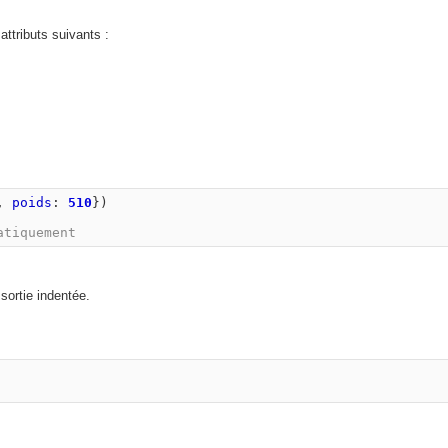
ttributs suivants :
,
poids
:
510
})
atiquement 
sortie indentée.