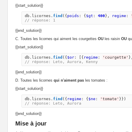
{{start_solution}}
db
.
licornes
.
find
({
poids
:
{
$gt
:
400
},
regime
:
// réponse: 1
{{end_solution}}
C. Toutes les licornes qui aiment les courgettes
OU
les raisin
OU
qui
{{start_solution}}
db
.
licornes
.
find
({
$or
:
[{
regime
:
'
courgette
'
}
// réponse: Leto, Aurora, Kenny
{{end_solution}}
D. Toutes les licornes
qui n'aiment pas
les tomates :
{{start_solution}}
db
.
licornes
.
find
({
regime
:
{
$ne
:
'
tomate
'
}})
// réponse: Leto, Aurora
{{end_solution}}
Mise à jour