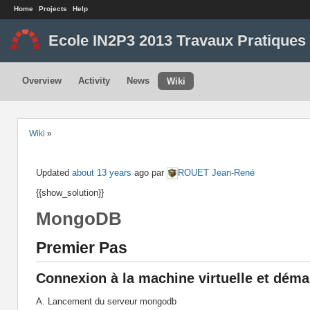
Home
Projects
Help
Ecole IN2P3 2013 Travaux Pratiques
Overview
Activity
News
Wiki
Wiki
»
Updated
about 13 years
ago
par
ROUET Jean-René
{{show_solution}}
MongoDB
Premier Pas
Connexion à la machine virtuelle et dém
A. Lancement du serveur mongodb