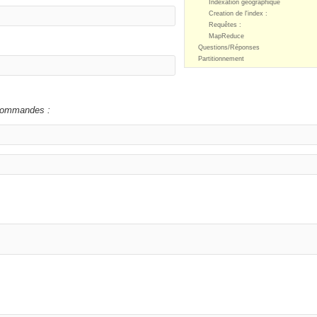
Indexation géographique
Creation de l'index :
Requêtes :
MapReduce
Questions/Réponses
Partitionnement
 commandes :