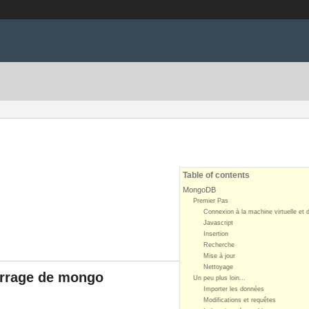
Table of contents
MongoDB
Premier Pas
Connexion à la machine virtuelle e
Javascript
Insertion
Recherche
Mise à jour
Nettoyage
arrage de mongo
Un peu plus loin...
Importer les données
Modifications et requêtes