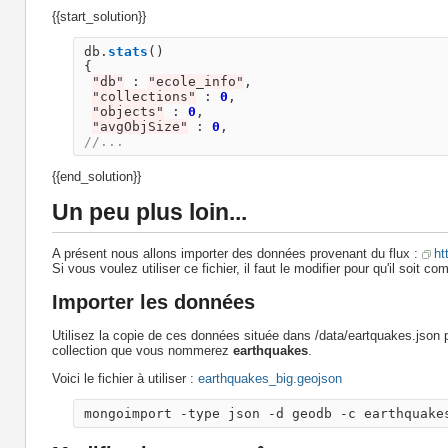
{{start_solution}}
db
.
stats
()
{
"
db
"
:
"
ecole_info
"
,
"
collections
"
:
0
,
"
objects
"
:
0
,
"
avgObjSize
"
:
0
,
//...
{{end_solution}}
Un peu plus loin...
A présent nous allons importer des données provenant du flux :
ht
Si vous voulez utiliser ce fichier, il faut le modifier pour qu'il soit c
Importer les données
Utilisez la copie de ces données située dans /data/eartquakes.jso
collection que vous nommerez
earthquakes
.
Voici le fichier à utiliser :
earthquakes_big.geojson
mongoimport -type json -d geodb -c earthquake