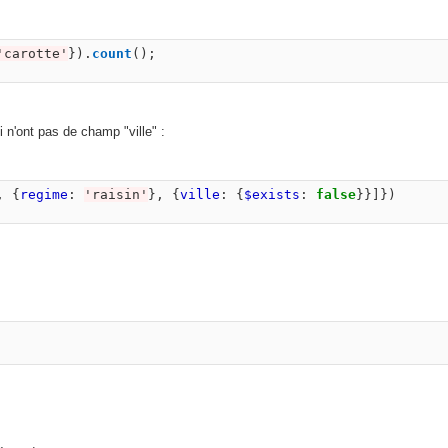
'
carotte
'
}).
count
();
 n'ont pas de champ "ville" :
,
{
regime
:
'
raisin
'
},
{
ville
:
{
$exists
:
false
}}]})