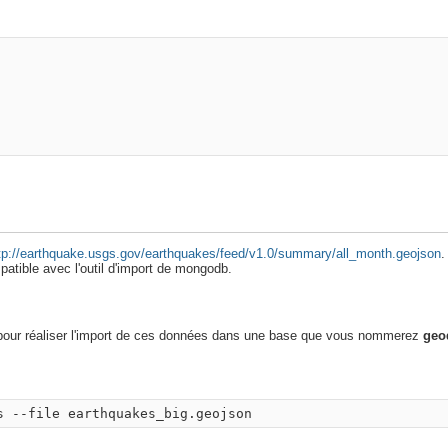
tp://earthquake.usgs.gov/earthquakes/feed/v1.0/summary/all_month.geojson
.
ompatible avec l'outil d'import de mongodb.
n pour réaliser l'import de ces données dans une base que vous nommerez
geo
s --file earthquakes_big.geojson