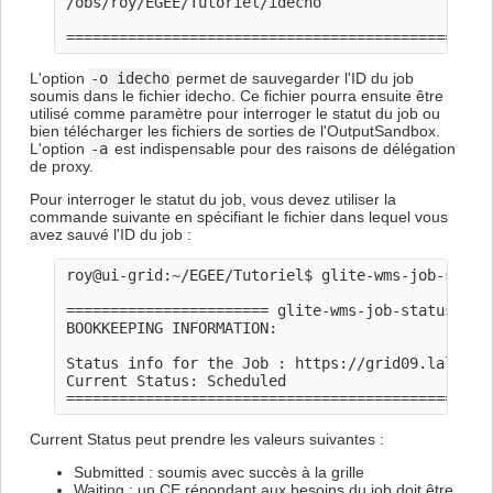
/obs/roy/EGEE/Tutoriel/idecho

L'option
-o idecho
permet de sauvegarder l'ID du job
soumis dans le fichier idecho. Ce fichier pourra ensuite être
utilisé comme paramètre pour interroger le statut du job ou
bien télécharger les fichiers de sorties de l'OutputSandbox.
L'option
-a
est indispensable pour des raisons de délégation
de proxy.
Pour interroger le statut du job, vous devez utiliser la
commande suivante en spécifiant le fichier dans lequel vous
avez sauvé l'ID du job :
roy@ui-grid:~/EGEE/Tutoriel$ glite-wms-job-status
======================= glite-wms-job-status Succ
BOOKKEEPING INFORMATION:

Status info for the Job : https://grid09.lal.in2p
Current Status: Scheduled

Current Status peut prendre les valeurs suivantes :
Submitted : soumis avec succès à la grille
Waiting : un CE répondant aux besoins du job doit être