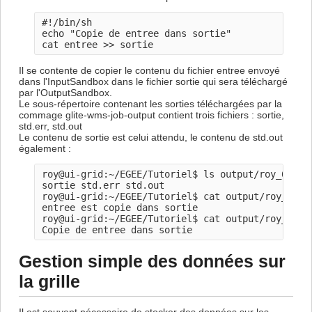
#!/bin/sh

echo "Copie de entree dans sortie" 

Il se contente de copier le contenu du fichier entree envoyé
dans l'InputSandbox dans le fichier sortie qui sera téléchargé
par l'OutputSandbox.
Le sous-répertoire contenant les sorties téléchargées par la
commage glite-wms-job-output contient trois fichiers : sortie,
std.err, std.out
Le contenu de sortie est celui attendu, le contenu de std.out
également :
roy@ui-grid:~/EGEE/Tutoriel$ ls output/roy_6oTYnm
sortie std.err std.out

roy@ui-grid:~/EGEE/Tutoriel$ cat output/roy_6oTYn
entree est copie dans sortie

roy@ui-grid:~/EGEE/Tutoriel$ cat output/roy_6oTYn
Gestion simple des données sur
la grille