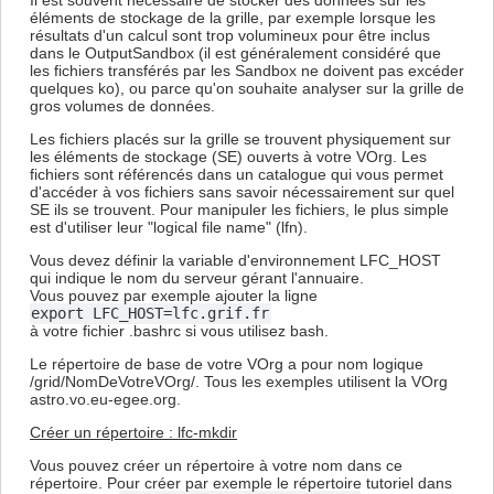
Il est souvent nécessaire de stocker des données sur les
éléments de stockage de la grille, par exemple lorsque les
résultats d'un calcul sont trop volumineux pour être inclus
dans le OutputSandbox (il est généralement considéré que
les fichiers transférés par les Sandbox ne doivent pas excéder
quelques ko), ou parce qu'on souhaite analyser sur la grille de
gros volumes de données.
Les fichiers placés sur la grille se trouvent physiquement sur
les éléments de stockage (SE) ouverts à votre VOrg. Les
fichiers sont référencés dans un catalogue qui vous permet
d'accéder à vos fichiers sans savoir nécessairement sur quel
SE ils se trouvent. Pour manipuler les fichiers, le plus simple
est d'utiliser leur "logical file name" (lfn).
Vous devez définir la variable d'environnement LFC_HOST
qui indique le nom du serveur gérant l'annuaire.
Vous pouvez par exemple ajouter la ligne
export LFC_HOST=lfc.grif.fr
à votre fichier .bashrc si vous utilisez bash.
Le répertoire de base de votre VOrg a pour nom logique
/grid/NomDeVotreVOrg/. Tous les exemples utilisent la VOrg
astro.vo.eu-egee.org.
Créer un répertoire : lfc-mkdir
Vous pouvez créer un répertoire à votre nom dans ce
répertoire. Pour créer par exemple le répertoire tutoriel dans