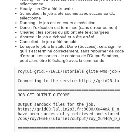
sélectionnée
Ready : un CE a été trouvée
Scheduled : le job a été soumis avec succès au CE
sélectionné
Running : le job est en cours d'exécution
Done : l'exécution est terminée (sans erreur ou non)
Cleared : les sorties du job ont été téléchargées
Aborted : le job a échoué et a été arrêté
Cancelled : le job a été annulé
Lorsque le job a le statut Done (Success), cela signifie
qu'il s'est terminé correctement, sans retourner de code
d'erreur. Les sorties - le contenu de l'OutputSandbox,
peut alors être téléchargé avec la commande :
roy@ui-grid:~/EGEE/Tutoriel$ glite-wms-job-output
Connecting to the service https://grid25.lal.in2p
=================================================
JOB GET OUTPUT OUTCOME

Output sandbox files for the job:

https://grid09.lal.in2p3.fr:9000/Xu44qA_D_n_QPyrk
have been successfully retrieved and stored in th
/obs/roy/EGEE/Tutoriel/output/roy_Xu44qA_D_n_QPyr