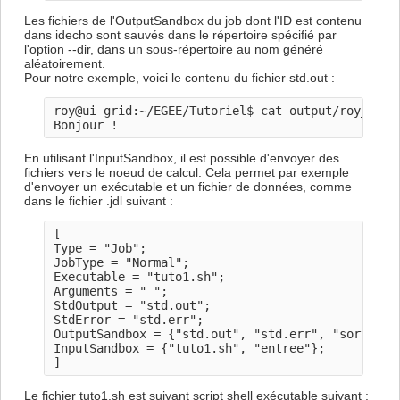
Les fichiers de l'OutputSandbox du job dont l'ID est contenu
dans idecho sont sauvés dans le répertoire spécifié par
l'option --dir, dans un sous-répertoire au nom généré
aléatoirement.
Pour notre exemple, voici le contenu du fichier std.out :
roy@ui-grid:~/EGEE/Tutoriel$ cat output/roy_Xu44q
En utilisant l'InputSandbox, il est possible d'envoyer des
fichiers vers le noeud de calcul. Cela permet par exemple
d'envoyer un exécutable et un fichier de données, comme
dans le fichier .jdl suivant :
[

Type = "Job";

JobType = "Normal";

Executable = "tuto1.sh";

Arguments = " ";

StdOutput = "std.out";

StdError = "std.err";

OutputSandbox = {"std.out", "std.err", "sortie"};
InputSandbox = {"tuto1.sh", "entree"};

Le fichier tuto1.sh est suivant script shell exécutable suivant :