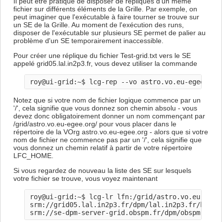
Il peut être pratique de disposer de répliques d'un même
fichier sur différents éléments de la Grille. Par exemple, on
peut imaginer que l'exécutable à faire tourner se trouve sur
un SE de la Grille. Au moment de l'exécution des runs,
disposer de l'exécutable sur plusieurs SE permet de palier au
problème d'un SE temporairement inaccessible.
Pour créer une réplique du fichier Test-grid.txt vers le SE
appelé grid05.lal.in2p3.fr, vous devez utiliser la commande
Notez que si votre nom de fichier logique commence par un
'/', cela signifie que vous donnez son chemin absolu - vous
devez donc obligatoirement donner un nom commençant par
/grid/astro.vo.eu-egee.org/ pour vous placer dans le
répertoire de la VOrg astro.vo.eu-egee.org - alors que si votre
nom de fichier ne commence pas par un '/', cela signifie que
vous donnez un chemin relatif à partir de votre répertoire
LFC_HOME.
Si vous regardez de nouveau la liste des SE sur lesquels
votre fichier se trouve, vous voyez maintenant
roy@ui-grid:~$ lcg-lr lfn:/grid/astro.vo.eu-egee.
srm://grid05.lal.in2p3.fr/dpm/lal.in2p3.fr/home/