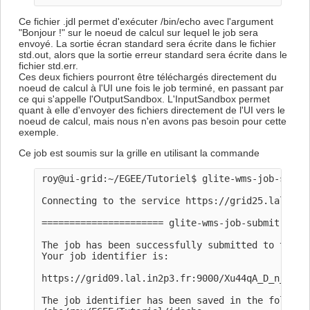
Ce fichier .jdl permet d'exécuter /bin/echo avec l'argument
"Bonjour !" sur le noeud de calcul sur lequel le job sera
envoyé. La sortie écran standard sera écrite dans le fichier
std.out, alors que la sortie erreur standard sera écrite dans le
fichier std.err.
Ces deux fichiers pourront être téléchargés directement du
noeud de calcul à l'UI une fois le job terminé, en passant par
ce qui s'appelle l'OutputSandbox. L'InputSandbox permet
quant à elle d'envoyer des fichiers directement de l'UI vers le
noeud de calcul, mais nous n'en avons pas besoin pour cette
exemple.
Ce job est soumis sur la grille en utilisant la commande
roy@ui-grid:~/EGEE/Tutoriel$ glite-wms-job-submit
Connecting to the service https://grid25.lal.in2p
====================== glite-wms-job-submit Succe
The job has been successfully submitted to the WM
Your job identifier is:

https://grid09.lal.in2p3.fr:9000/Xu44qA_D_n_QPyrk
The job identifier has been saved in the followin