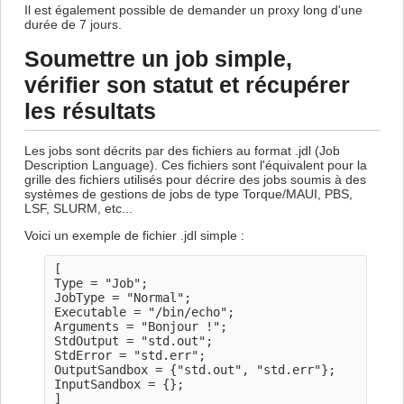
Il est également possible de demander un proxy long d'une
durée de 7 jours.
Soumettre un job simple,
vérifier son statut et récupérer
les résultats
Les jobs sont décrits par des fichiers au format .jdl (Job
Description Language). Ces fichiers sont l'équivalent pour la
grille des fichiers utilisés pour décrire des jobs soumis à des
systèmes de gestions de jobs de type Torque/MAUI, PBS,
LSF, SLURM, etc...
Voici un exemple de fichier .jdl simple :
[

Type = "Job";

JobType = "Normal";

Executable = "/bin/echo";

Arguments = "Bonjour !";

StdOutput = "std.out";

StdError = "std.err";

OutputSandbox = {"std.out", "std.err"};

InputSandbox = {};
