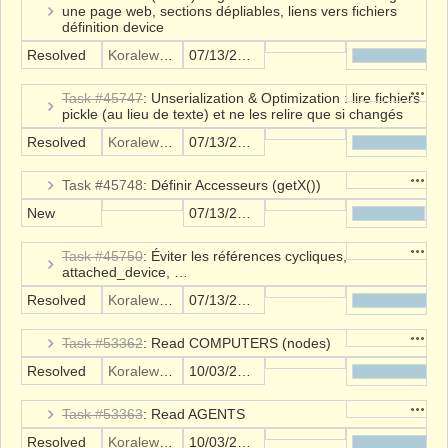
une page web, sections dépliables, liens vers fichiers
définition device
Resolved
Koralewski Alexis
07/13/2021
Action
Task #45747
: Unserialization & Optimization : lire fichiers
pickle (au lieu de texte) et ne les relire que si changés
Resolved
Koralewski Alexis
07/13/2021
Action
Task #45748
: Définir Accesseurs (getX())
New
07/13/2021
Action
Task #45750
: Éviter les références cycliques,
attached_device, …
Resolved
Koralewski Alexis
07/13/2021
Action
Task #53362
: Read COMPUTERS (nodes)
Resolved
Koralewski Alexis
10/03/2022
Action
Task #53363
: Read AGENTS
Resolved
Koralewski Alexis
10/03/2022