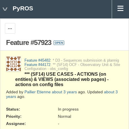
PyROS
Actions
Feature #57923
OPEN
Feature #45482
: * D3 - Sequences submission & plannig
Feature #44172
: ** (SF14) OCF - Observatory Unit & Site
Configuration - obs_config
*** (SF14) USE CASES - ACTIONS (on
entities) & VIEWS (associated web pages) -
actions on config files
Added by
Pallier Etienne
about 3 years
ago. Updated
about 3
years
ago.
Status:
In progress
Priority:
Normal
Assignee:
-