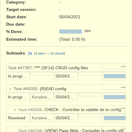
Category:
-
Target version:
-
Start date:
05/04/2021
Due date:
% Done:
99%
Estimated time:
(Total: 0.00 h)
Subtasks
(
3 open
—
10 closed
)
13
Action
Task #47387
: **** (SF14) CRUD config files
In progress
05/04/2021
Action
Task #45005
: (R)EAD config
In progress
Koralewski Alexis
05/04/2021
Action
Task #45006
: CHECK - Contrôler la validité de la config
Resolved
Koralewski Alexis
05/04/2021
Action
Task #45746
: (VIEW) Page Web - Consulter la config via