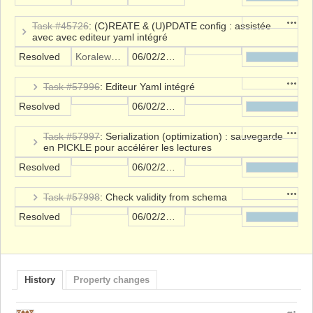
Action
Task #45726
: (C)REATE & (U)PDATE config : assistée
avec avec editeur yaml intégré
Resolved
Koralewski Alexis
06/02/2023
Action
Task #57996
: Editeur Yaml intégré
Resolved
06/02/2023
Action
Task #57997
: Serialization (optimization) : sauvegarde
en PICKLE pour accélérer les lectures
Resolved
06/02/2023
Action
Task #57998
: Check validity from schema
Resolved
06/02/2023
History
Property changes