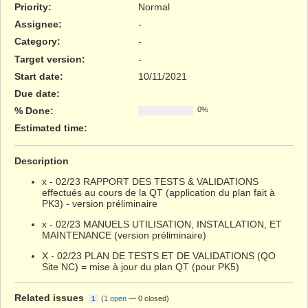
Priority:
Normal
Assignee:
-
Category:
-
Target version:
-
Start date:
10/11/2021
Due date:
% Done:
0%
Estimated time:
Description
x - 02/23 RAPPORT DES TESTS & VALIDATIONS
effectués au cours de la QT (application du plan fait à
PK3) - version préliminaire
x - 02/23 MANUELS UTILISATION, INSTALLATION, ET
MAINTENANCE (version préliminaire)
X - 02/23 PLAN DE TESTS ET DE VALIDATIONS (QO
Site NC) = mise à jour du plan QT (pour PK5)
Related issues
(
1 open
—
0 closed
)
1