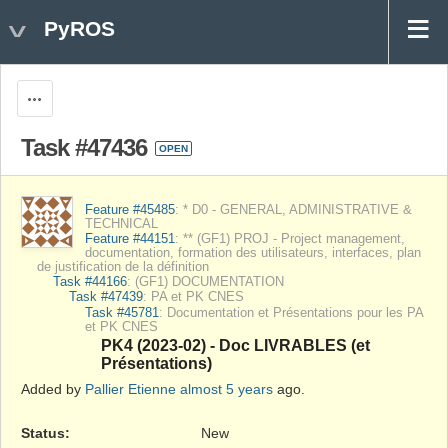
PyROS
Actions
Task #47436
OPEN
Feature #45485
: * D0 - GENERAL, ADMINISTRATIVE &
TECHNICAL
Feature #44151
: ** (GF1) PROJ - Project management,
documentation, formation des utilisateurs, interfaces, plan
de justification de la définition
Task #44166
: (GF1) DOCUMENTATION
Task #47439
: PA et PK CNES
Task #45781
: Documentation et Présentations pour les PA
et PK CNES
PK4 (2023-02) - Doc LIVRABLES (et
Présentations)
Added by
Pallier Etienne
almost 5 years
ago.
Status:
New