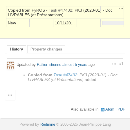
Action
Copied from PyROS -
Task #47432
: PK3 (2023-01) - Doc
LIVRABLES (et Présentations)
New
10/11/2021
History
Property changes
#1
Updated by
Pallier Etienne
almost 5 years
ago
Actions
Copied from
Task #47432
: PK3 (2023-01) - Doc
LIVRABLES (et Présentations)
added
Actions
Also available in:
Atom
PDF
Powered by
Redmine
© 2006-2026 Jean-Philippe Lang