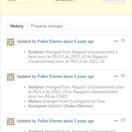
History
Property changes
#1
Updated by
Pallier Etienne
about 5 years
ago
Actions
Subject
changed from
Rapport d'avancement à
faire pour le PA 0.2 du 2021-10
to
Rapport
d'avancement pour le PA 0.2 du 2021-10
#2
Updated by
Pallier Etienne
about 5 years
ago
Actions
Subject
changed from
Rapport d'avancement pour
le PA 0.2 du 2021-10
to
Rapports d'avancement
pour les PA du CNES
Status
changed from
In progress
to
New
Assignee
deleted (
Pallier Etienne
)
#3
Updated by
Pallier Etienne
about 5 years
ago
Actions
Subject
changed from
Rapports d'avancement