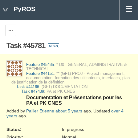
PyROS
Actions
Task #45781
OPEN
Feature #45485
: * D0 - GENERAL, ADMINISTRATIVE &
TECHNICAL
Feature #44151
: ** (GF1) PROJ - Project management,
documentation, formation des utilisateurs, interfaces, plan
de justification de la définition
Task #44166
: (GF1) DOCUMENTATION
Task #47439
: PA et PK CNES
Documentation et Présentations pour les
PA et PK CNES
Added by
Pallier Etienne
about 5 years
ago. Updated
over 4
years
ago.
Status:
In progress
Priority:
Normal