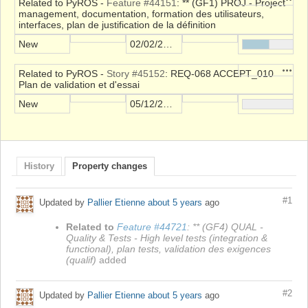
Related to PyROS -
Feature #44151
: ** (GF1) PROJ - Project
management, documentation, formation des utilisateurs,
interfaces, plan de justification de la définition
New
02/02/2021
Action
Related to PyROS -
Story #45152
: REQ-068 ACCEPT_010
Plan de validation et d'essai
New
05/12/2021
History
Property changes
#1
Updated by
Pallier Etienne
about 5 years
ago
Related to
Feature #44721
: ** (GF4) QUAL -
Quality & Tests - High level tests (integration &
functional), plan tests, validation des exigences
(qualif)
added
#2
Updated by
Pallier Etienne
about 5 years
ago