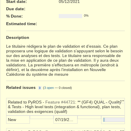
Start date:
05/12/2021
Due date:
% Done:
0%
Estimated time:
Description
Le titulaire rédigera le plan de validation et d’essais. Ce plan
proposera une logique de validation s’appuyant selon le besoin
sur des analyses et des tests. Le titulaire sera responsable de
la mise en application de ce plan de validation. Il y aura deux
validations. La première s’effectuera en métropole (endroit à
définir), et la deuxième après l’installation en Nouvelle
Calédonie du système de mesure
Related issues
(
3 open
—
0 closed
)
3
Action
Related to PyROS -
Feature #44721
: ** (GF4) QUAL - Quality
& Tests - High level tests (integration & functional), plan tests,
validation des exigences (qualif)
New
07/19/2021
Action