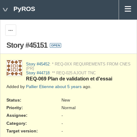
PyROS
Actions
Story #45151
OPEN
Story #45452
: * REQ-0XX REQUIREMENTS FROM CNES
(PR)
Story #44718
: ** REQ-025 AJOUT TNC
REQ-069 Plan de validation et d'essai
Added by
Pallier Etienne
about 5 years
ago.
Status:
New
Priority:
Normal
Assignee:
-
Category:
-
Target version:
-