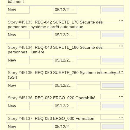
bâtiment
New
05/12/2021
Action
Story #45133
: REQ-042 SURETE_170 Sécurité des
personnes : système d’arrêt automatique
New
05/12/2021
Action
Story #45134
: REQ-043 SURETE_180 Sécurité des
personnes : lumière
New
05/12/2021
Action
Story #45135
: REQ-050 SURETE_260 Système informatique
(SSI)
New
05/12/2021
Action
Story #45136
: REQ-052 ERGO_020 Operabilité
New
05/12/2021
Action
Story #45137
: REQ-053 ERGO_030 Formation
New
05/12/2021