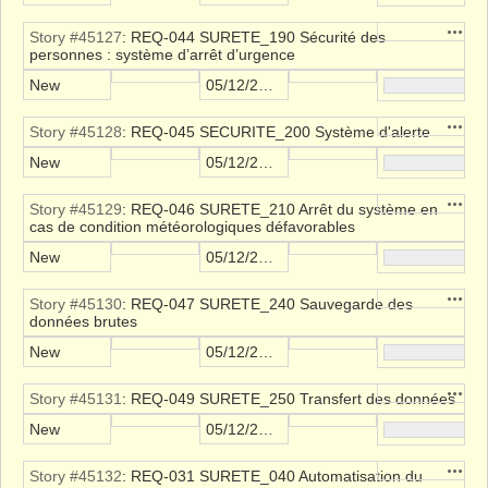
Action
Story #45127
: REQ-044 SURETE_190 Sécurité des
personnes : système d’arrêt d’urgence
New
05/12/2021
Action
Story #45128
: REQ-045 SECURITE_200 Système d'alerte
New
05/12/2021
Action
Story #45129
: REQ-046 SURETE_210 Arrêt du système en
cas de condition météorologiques défavorables
New
05/12/2021
Action
Story #45130
: REQ-047 SURETE_240 Sauvegarde des
données brutes
New
05/12/2021
Action
Story #45131
: REQ-049 SURETE_250 Transfert des données
New
05/12/2021
Action
Story #45132
: REQ-031 SURETE_040 Automatisation du