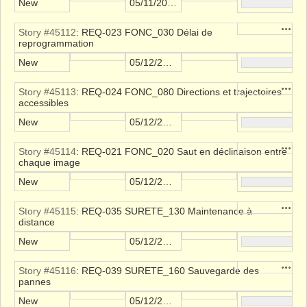
New
05/11/2021
Action
Story #45112
: REQ-023 FONC_030 Délai de
reprogrammation
New
05/12/2021
Action
Story #45113
: REQ-024 FONC_080 Directions et trajectoires
accessibles
New
05/12/2021
Action
Story #45114
: REQ-021 FONC_020 Saut en déclinaison entre
chaque image
New
05/12/2021
Action
Story #45115
: REQ-035 SURETE_130 Maintenance à
distance
New
05/12/2021
Action
Story #45116
: REQ-039 SURETE_160 Sauvegarde des
pannes
New
05/12/2021