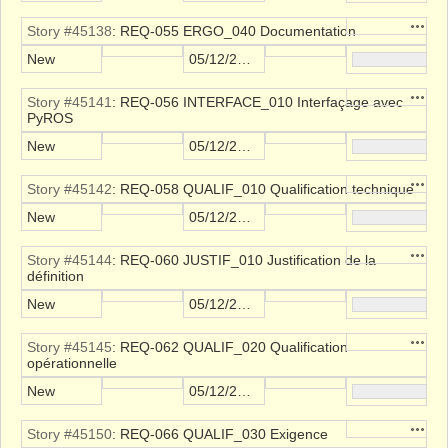
Action
Story #45138
: REQ-055 ERGO_040 Documentation
New
05/12/2021
Action
Story #45141
: REQ-056 INTERFACE_010 Interfaçage avec
PyROS
New
05/12/2021
Action
Story #45142
: REQ-058 QUALIF_010 Qualification technique
New
05/12/2021
Action
Story #45144
: REQ-060 JUSTIF_010 Justification de la
définition
New
05/12/2021
Action
Story #45145
: REQ-062 QUALIF_020 Qualification
opérationnelle
New
05/12/2021
Action
Story #45150
: REQ-066 QUALIF_030 Exigence