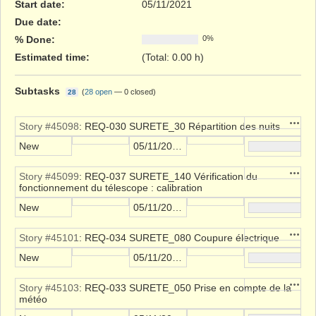
Start date:
05/11/2021
Due date:
% Done:
0%
Estimated time:
(Total: 0.00 h)
Subtasks
(
28 open
—
0 closed
)
28
Action
Story #45098
: REQ-030 SURETE_30 Répartition des nuits
New
05/11/2021
Action
Story #45099
: REQ-037 SURETE_140 Vérification du
fonctionnement du télescope : calibration
New
05/11/2021
Action
Story #45101
: REQ-034 SURETE_080 Coupure électrique
New
05/11/2021
Action
Story #45103
: REQ-033 SURETE_050 Prise en compte de la
météo