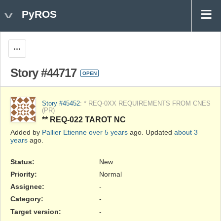
PyROS
Actions
Story #44717
OPEN
Story #45452
: * REQ-0XX REQUIREMENTS FROM CNES
(PR)
** REQ-022 TAROT NC
Added by
Pallier Etienne
over 5 years
ago. Updated
about 3
years
ago.
Status:
New
Priority:
Normal
Assignee:
-
Category:
-
Target version:
-