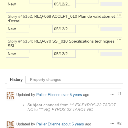
New
05/12/2021
Action
Story #45152
: REQ-068 ACCEPT_010 Plan de validation et
d'essai
New
05/12/2021
Action
Story #45154
: REQ-070 SSI_010 Spécifications techniques
SSI
New
05/12/2021
History
Property changes
#1
Updated by
Pallier Etienne
over 5 years
ago
Actions
Subject
changed from
*** EX-PYROS-22 TAROT
NC
to
*** RQ-PYROS-22 TAROT NC
#2
Updated by
Pallier Etienne
about 5 years
ago
Actions