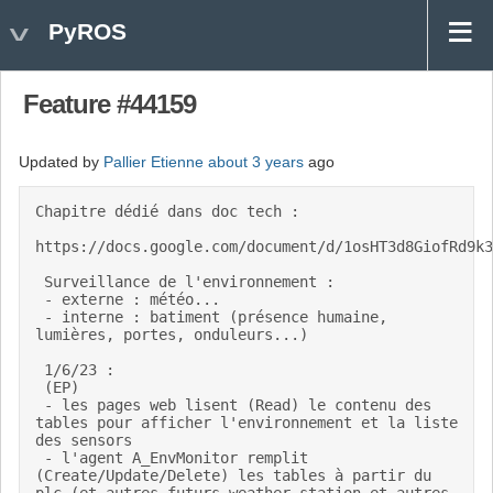
PyROS
Feature #44159
Updated by
Pallier Etienne
about 3 years
ago
Chapitre dédié dans doc tech : 

https://docs.google.com/document/d/1osHT3d8GiofRd9k3
 Surveillance de l'environnement : 

 - externe : météo... 

 - interne : batiment (présence humaine, 
lumières, portes, onduleurs...) 

 1/6/23 :  

 (EP)  

 - les pages web lisent (Read) le contenu des 
tables pour afficher l'environnement et la liste 
des sensors 

 - l'agent A_EnvMonitor remplit 
(Create/Update/Delete) les tables à partir du 