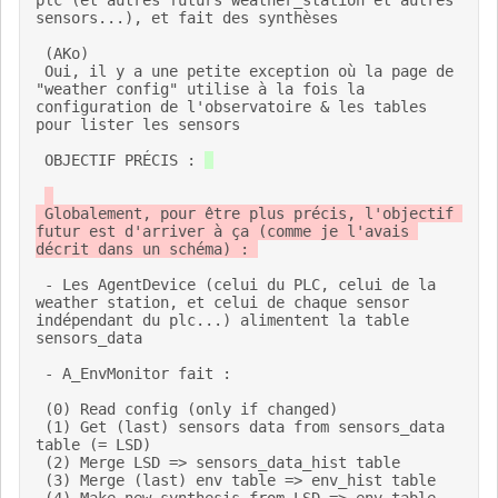
plc (et autres futurs weather_station et autres 
sensors...), et fait des synthèses 

 (AKo) 

 Oui, il y a une petite exception où la page de 
"weather config" utilise à la fois la 
configuration de l'observatoire & les tables 
pour lister les sensors 

 OBJECTIF PRÉCIS : 
 Globalement, pour être plus précis, l'objectif 
futur est d'arriver à ça (comme je l'avais 
décrit dans un schéma) : 

 - Les AgentDevice (celui du PLC, celui de la 
weather station, et celui de chaque sensor 
indépendant du plc...) alimentent la table 
sensors_data 

 - A_EnvMonitor fait : 

 (0) Read config (only if changed) 

 (1) Get (last) sensors data from sensors_data 
table (= LSD) 

 (2) Merge LSD => sensors_data_hist table 

 (3) Merge (last) env table => env_hist table 
